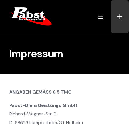
Skip
to
content
Impressum
ANGABEN GEMÄSS § 5 TMG
Pabst-Dienstleistungs GmbH
Richard-Wagner-Str. 9
D-68623 Lampertheim/OT Hofheim