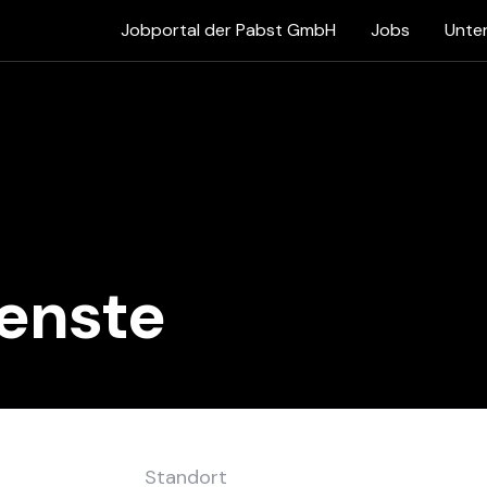
Jobportal der Pabst GmbH
Jobs
Unte
enste