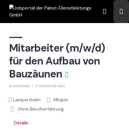
Skip
to
content
Mitarbeiter (m/w/d)
für den Aufbau von
Bauzäunen
STAGEHAND
5 MONATEN AGO
Lampertheim
Minijob
Ohne Berufserfahrung
Details