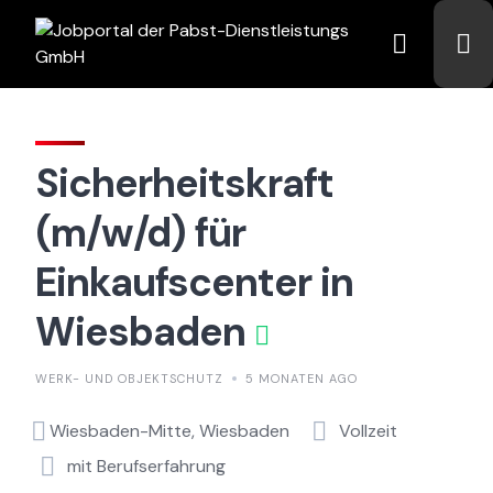
Skip
to
content
Sicherheitskraft
(m/w/d) für
Einkaufscenter in
Wiesbaden
WERK- UND OBJEKTSCHUTZ
5 MONATEN AGO
Wiesbaden-Mitte, Wiesbaden
Vollzeit
mit Berufserfahrung